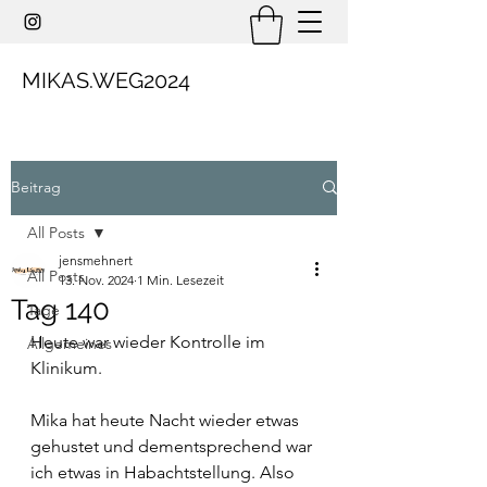
MIKAS.WEG2024
Beitrag
All Posts
jensmehnert
All Posts
13. Nov. 2024
1 Min. Lesezeit
Tag 140
Tage
Heute war wieder Kontrolle im 
Allgemeines
Klinikum.
Mika hat heute Nacht wieder etwas 
gehustet und dementsprechend war 
ich etwas in Habachtstellung. Also 