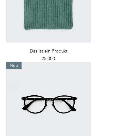
Das ist ein Produkt
Preis
25,00 €
Neu