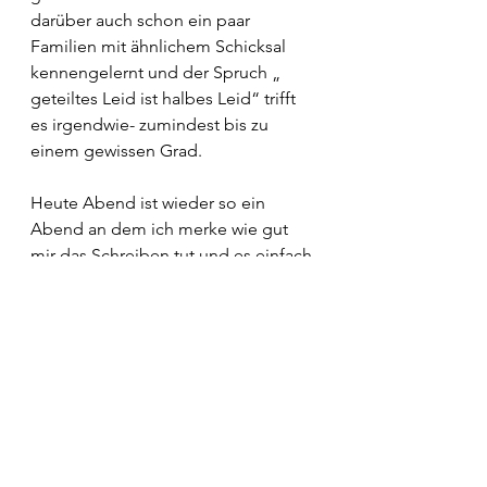
darüber auch schon ein paar 
Familien mit ähnlichem Schicksal 
kennengelernt und der Spruch „ 
geteiltes Leid ist halbes Leid“ trifft 
es irgendwie- zumindest bis zu 
einem gewissen Grad.
Heute Abend ist wieder so ein 
Abend an dem ich merke wie gut 
mir das Schreiben tut und es einfach 
befreiend ist- den Tag auf diese 
Weise  Revue passieren zu lassen.
Hier Link zum Insta Post:
https://www.instagram.com/reel/DC9
1AhUonmk/?
igsh=MXVrMzQwczhyMTE2MA==