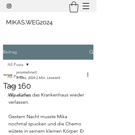
MIKAS.WEG2024
Beitrag
All Posts
jensmehnert
All Posts
3. Dez. 2024
2 Min. Lesezeit
Tag 160
Tage
Wir dürfen das Krankenhaus wieder 
Allgemeines
verlassen.
Gestern Nacht musste Mika 
nochmal spucken und die Chemo 
wütete in seinem kleinen Körper. Er 