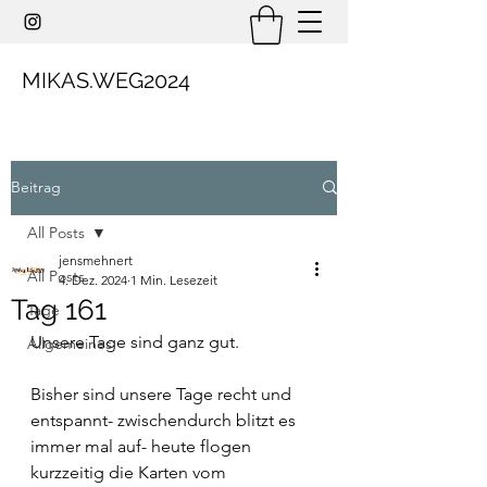
MIKAS.WEG2024
Beitrag
All Posts
jensmehnert
All Posts
4. Dez. 2024
1 Min. Lesezeit
Tag 161
Tage
Unsere Tage sind ganz gut.
Allgemeines
Bisher sind unsere Tage recht und 
entspannt- zwischendurch blitzt es 
immer mal auf- heute flogen 
kurzzeitig die Karten vom 