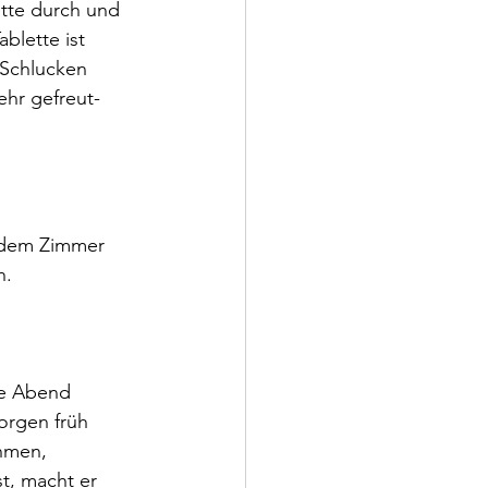
ette durch und 
blette ist 
Schlucken 
ehr gefreut- 
 dem Zimmer 
n.
te Abend 
orgen früh 
hmen, 
t, macht er 