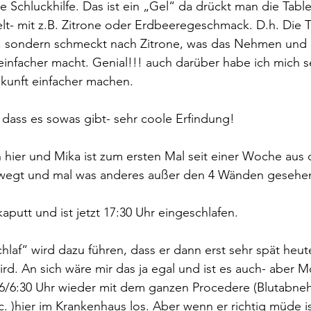
e Schluckhilfe. Das ist ein „Gel“ da drückt man die Tabl
lt- mit z.B. Zitrone oder Erdbeeregeschmack. D.h. Die Ta
d, sondern schmeckt nach Zitrone, was das Nehmen und 
 einfacher macht. Genial!!! auch darüber habe ich mich s
ukunft einfacher machen. 
, dass es sowas gibt- sehr coole Erfindung!
ier und Mika ist zum ersten Mal seit einer Woche aus
ewegt und mal was anderes außer den 4 Wänden gesehe
kaputt und ist jetzt 17:30 Uhr eingeschlafen.
hlaf“ wird dazu führen, dass er dann erst sehr spät heu
ird. An sich wäre mir das ja egal und ist es auch- aber M
 6/6:30 Uhr wieder mit dem ganzen Procedere (Blutabne
. )hier im Krankenhaus los. Aber wenn er richtig müde is