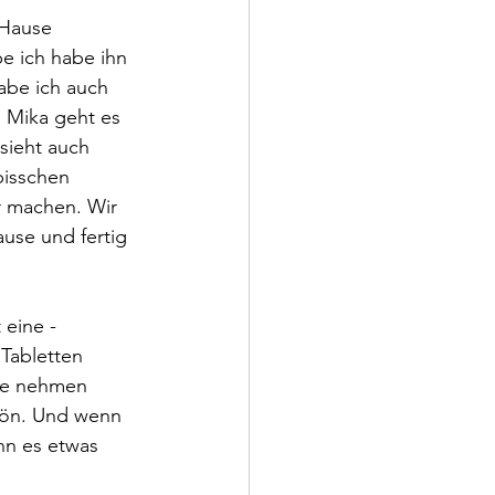
 Hause 
be ich habe ihn 
abe ich auch 
 Mika geht es 
sieht auch 
bisschen 
r machen. Wir 
use und fertig 
eine - 
Tabletten 
be nehmen 
chön. Und wenn 
nn es etwas 