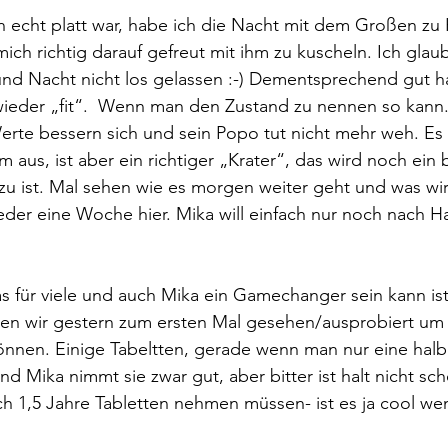
 echt platt war, habe ich die Nacht mit dem Großen zu
mich richtig darauf gefreut mit ihm zu kuscheln. Ich glau
d Nacht nicht los gelassen :-) Dementsprechend gut h
wieder „fit“.  Wenn man den Zustand zu nennen so kann.
erte bessern sich und sein Popo tut nicht mehr weh. Es 
 aus, ist aber ein richtiger „Krater“, das wird noch ein 
 zu ist. Mal sehen wie es morgen weiter geht und was wi
eder eine Woche hier. Mika will einfach nur noch nach Ha
 für viele und auch Mika ein Gamechanger sein kann ist 
ben wir gestern zum ersten Mal gesehen/ausprobiert um 
nnen. Einige Tabeltten, gerade wenn man nur eine hal
und Mika nimmt sie zwar gut, aber bitter ist halt nicht s
h 1,5 Jahre Tabletten nehmen müssen- ist es ja cool we