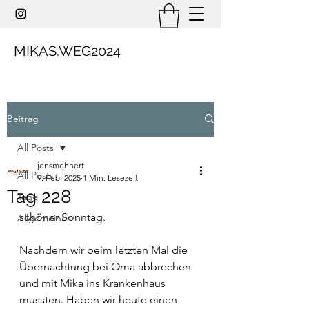
MIKAS.WEG2024
Beitrag
All Posts
jensmehnert
All Posts
9. Feb. 2025
1 Min. Lesezeit
Tag 228
Tage
schöner Sonntag.
Allgemeines
Nachdem wir beim letzten Mal die 
Übernachtung bei Oma abbrechen 
und mit Mika ins Krankenhaus 
mussten. Haben wir heute einen 