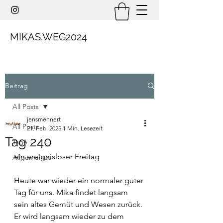
MIKAS.WEG2024
Beitrag
All Posts
jensmehnert
All Posts
21. Feb. 2025
1 Min. Lesezeit
Tag 240
Tage
ein ereignisloser Freitag
Allgemeines
Heute war wieder ein normaler guter 
Tag für uns. Mika findet langsam 
sein altes Gemüt und Wesen zurück. 
Er wird langsam wieder zu dem 