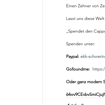
Einen Zehner von Z
Lasst uns diese Welt
„Spendet den Capp
Spenden unter:
Paypal: 
ekk-schweri
Gofoundme:  
https:
Oder ganz modern S
64wv9CEvbvSmiCjuj