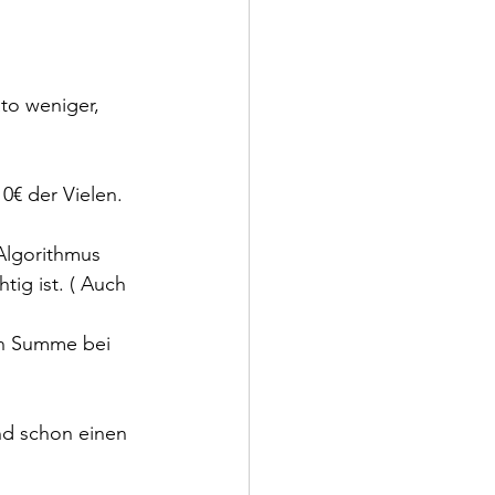
to weniger, 
10€ der Vielen.
 Algorithmus 
ig ist. ( Auch 
 in Summe bei 
nd schon einen 