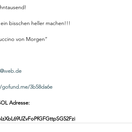
ehntausend!
 ein bisschen heller machen!!!
uccino von Morgen“
n@web.de
//gofund.me/3b58da6e
OL Adresse:
NzXbL69UZvFoPfGFGttpSG52Fzi