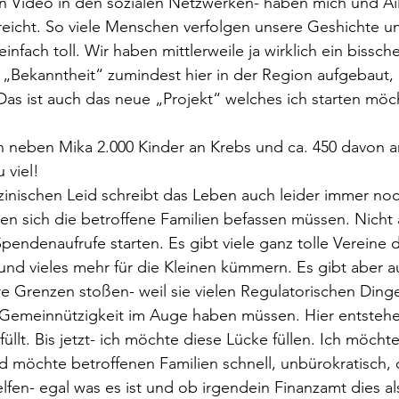
 Video in den sozialen Netzwerken- haben mich und Ail
reicht. So viele Menschen verfolgen unsere Geshichte u
infach toll. Wir haben mittlerweile ja wirklich ein bissch
Bekanntheit“ zumindest hier in der Region aufgebaut, d
as ist auch das neue „Projekt“ welches ich starten möc
n neben Mika 2.000 Kinder an Krebs und ca. 450 davon a
 viel! 
inischen Leid schreibt das Leben auch leider immer no
n sich die betroffene Familien befassen müssen. Nicht a
endenaufrufe starten. Es gibt viele ganz tolle Vereine d
nd vieles mehr für die Kleinen kümmern.
Es gibt aber 
re Grenzen stoßen- weil sie vielen Regulatorischen Ding
Gemeinnützigkeit im Auge haben müssen. Hier entstehe
llt. Bis jetzt- ich möchte diese Lücke füllen. Ich möchte
nd möchte betroffenen Familien schnell, unbürokratisch,
fen- egal was es ist und ob irgendein Finanzamt dies a