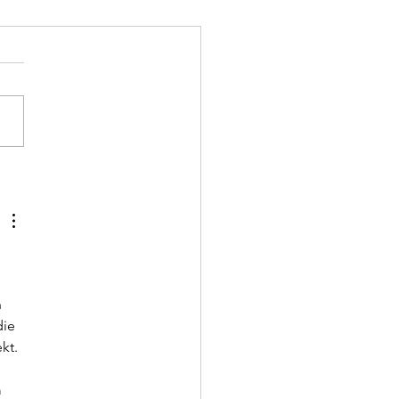
enszeichen
achte es wird mal wieder
euch ein Update zu geben
uch für mich ein paar
ken aufzuschreiben. Die
nach der Reha war gut, weil
iel erreicht haben und das
l hatten vorwä
 
ie 
kt.
 