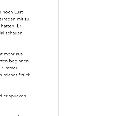
r noch Lust 
erreden mit zu 
hatten. Er 
Mal schauen 
ht mehr aus 
arten beginnen 
ir immer - 
in mieses Stück 
d er spucken 