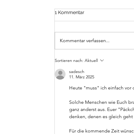
Juni 2026
1 Kommentar
Es war ein Mittwoch- wir sind früh
zum Kinderarzt und nachmittags
hing Mika schon an Schläuchen-
Kommentar verfassen...
hatte die ersten Blut und
Plasmatransfusionen und
Donnerstag den 27.06.2024
Sortieren nach:
Aktuell
erhielten wir die Diagnose
sadesch
11. März 2025
Heute "muss" ich einfach vor
Solche Menschen wie Euch brau
ganz anderst aus. Euer "Päckc
denken, denen es gleich geht o
Für die kommende Zeit wünsche