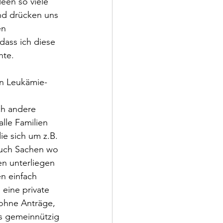
een so viele 
nd drücken uns 
en 
ass ich diese 
hte.
n Leukämie- 
ch andere 
lle Familien 
ie sich um z.B. 
auch Sachen wo 
en unterliegen 
n einfach 
 eine private 
 ohne Anträge, 
ls gemeinnützig 