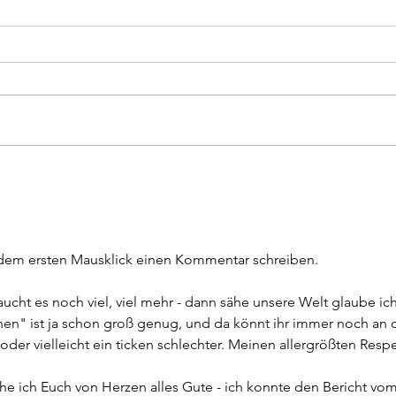
März 2026 kurz vor Ostern
Leb
Wo fange ich an- leider hat Mika
Ich d
immer noch Husten- wir hatten
Zeit 
mal kurz ein paar Tage wo es
und a
besser wurde- nun ist er aber
Gedan
wieder und wir bekommen es
Zeit 
einfach nicht in den Griff. Dazu
wir v
kommt, dass seine
Gefüh
 dem ersten Mausklick einen Kommentar schreiben.
cht es noch viel, viel mehr - dann sähe unsere Welt glaube ich
hen" ist ja schon groß genug, und da könnt ihr immer noch an d
der vielleicht ein ticken schlechter. Meinen allergrößten Respe
 ich Euch von Herzen alles Gute - ich konnte den Bericht vom