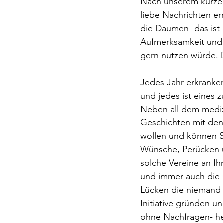
Nach unserem kurzen
liebe Nachrichten er
die Daumen- das ist e
Aufmerksamkeit und „
gern nutzen würde. D
Jedes Jahr erkranke
und jedes ist eines zu
Neben all dem mediz
Geschichten mit dene
wollen und können Sp
Wünsche, Perücken u
solche Vereine an Ih
und immer auch die 
Lücken die niemand fü
Initiative gründen u
ohne Nachfragen- hel