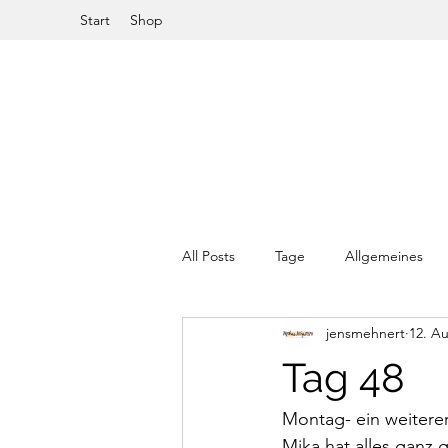
Start
Shop
All Posts
Tage
Allgemeines
jensmehnert
12. A
Tag 48
Montag- ein weiterer
Mika hat alles ganz