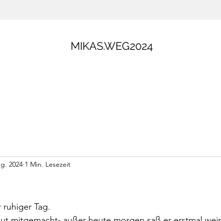
MIKAS.WEG2024
ug. 2024
1 Min. Lesezeit
 ruhiger Tag.
 gut mitgemacht- außer heute morgen saß er erstmal wei