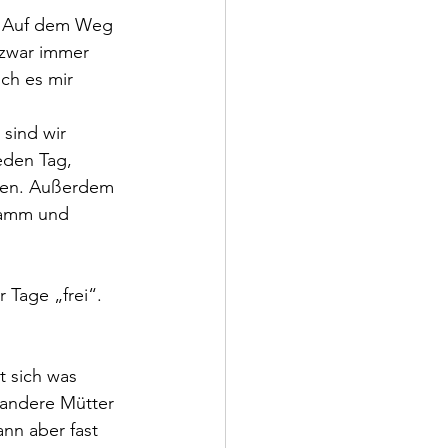
. Auf dem Weg 
 zwar immer 
ich es mir 
sind wir 
eden Tag, 
den. Außerdem 
ramm und 
 Tage „frei“. 
t sich was 
 andere Mütter 
nn aber fast 