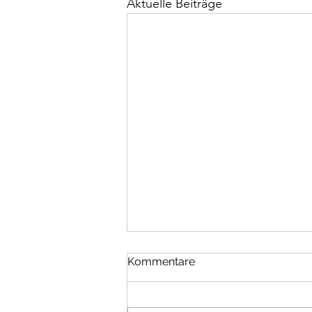
Aktuelle Beiträge
Juni 2026
Kommentare
Es war ein Mittwoch- wir sind früh
zum Kinderarzt und nachmittags