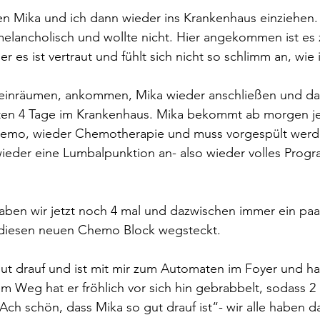
 Mika und ich dann wieder ins Krankenhaus einziehen
melancholisch und wollte nicht. Hier angekommen ist es
r es ist vertraut und fühlt sich nicht so schlimm an, wie 
s einräumen, ankommen, Mika wieder anschließen und da 
sten 4 Tage im Krankenhaus. Mika bekommt ab morgen j
hemo, wieder Chemotherapie und muss vorgespült wer
ieder eine Lumbalpunktion an- also wieder volles Prog
haben wir jetzt noch 4 mal und dazwischen immer ein paar
 diesen neuen Chemo Block wegsteckt.
h gut drauf und ist mit mir zum Automaten im Foyer und ha
m Weg hat er fröhlich vor sich hin gebrabbelt, sodass 2
Ach schön, dass Mika so gut drauf ist“- wir alle haben da